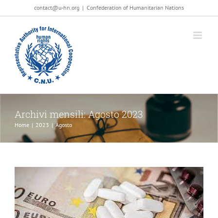
Salta
contact@u-hn.org
|
Confederation of Humanitarian Nations
al
contenuto
Archivi mensili:
Agosto 2023
OMS e la tutela delle Nazioni
Home
|
2023
|
Agosto
News