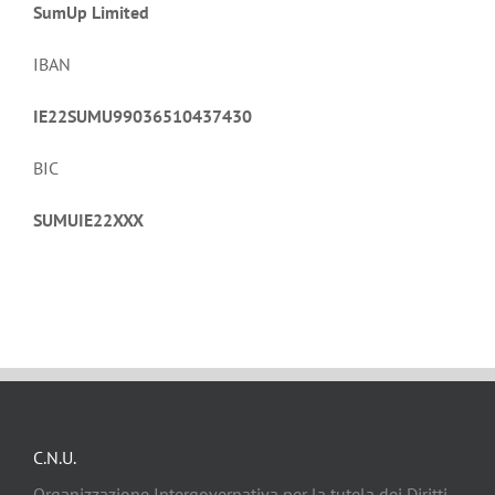
SumUp Limited
IBAN
IE22SUMU99036510437430
BIC
SUMUIE22XXX
C.N.U.
Organizzazione Intergovernativa per la tutela dei Diritti