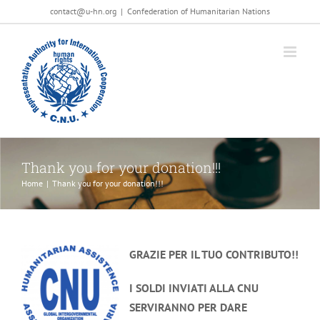
Salta
contact@u-hn.org
|
Confederation of Humanitarian Nations
al
contenuto
Thank you for your donation!!!
Home
|
Thank you for your donation!!!
GRAZIE PER IL TUO CONTRIBUTO!!
I SOLDI INVIATI ALLA CNU
SERVIRANNO PER DARE