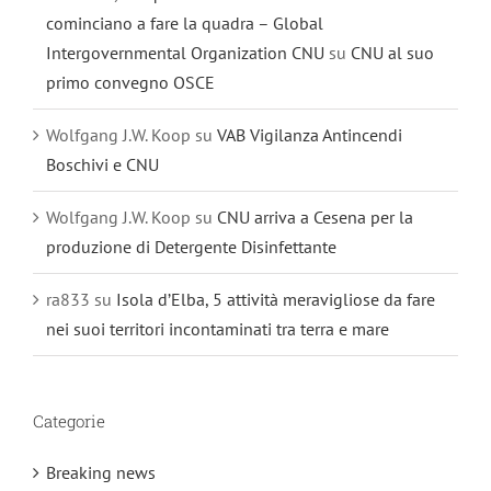
cominciano a fare la quadra – Global
Intergovernmental Organization CNU
su
CNU al suo
primo convegno OSCE
Wolfgang J.W. Koop
su
VAB Vigilanza Antincendi
Boschivi e CNU
Wolfgang J.W. Koop
su
CNU arriva a Cesena per la
produzione di Detergente Disinfettante
ra833
su
Isola d’Elba, 5 attività meravigliose da fare
nei suoi territori incontaminati tra terra e mare
Categorie
Breaking news