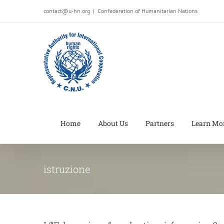
Salta
contact@u-hn.org
|
Confederation of Humanitarian Nations
al
contenuto
Home
About Us
Partners
Learn Mo
istruzione