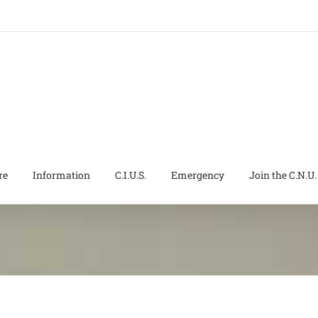
re
Information
C.I.U.S.
Emergency
Join the C.N.U.