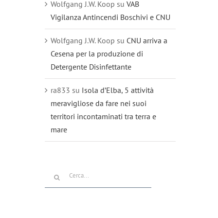
Wolfgang J.W. Koop
su
VAB
Vigilanza Antincendi Boschivi e CNU
Wolfgang J.W. Koop
su
CNU arriva a
Cesena per la produzione di
Detergente Disinfettante
ra833
su
Isola d’Elba, 5 attività
meravigliose da fare nei suoi
territori incontaminati tra terra e
mare
Cerca
per: