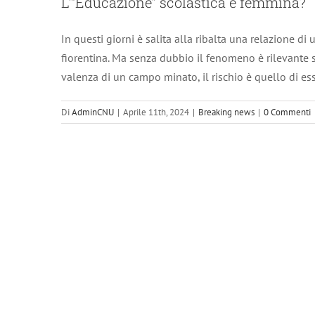
L’“Educazione” scolastica è femmina?
In questi giorni è salita alla ribalta una relazione d
fiorentina. Ma senza dubbio il fenomeno è rilevante sul
valenza di un campo minato, il rischio è quello di esse
Di
AdminCNU
|
Aprile 11th, 2024
|
Breaking news
|
0 Commenti