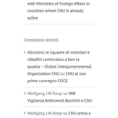
with Ministries of Foreign Affairs in
countries where CNU is already
active
Commenti recenti
Alluvioni, le squadre di volontari e
cittadini cominciano a fare la
quadra – Global Intergovernmental
Organization CNU
su
CNU al suo
primo convegno OSCE
Wolfgang J.W. Koop
su
VAB
Vigilanza Antincendi Boschivi e CNU
Wolfgang J.W. Koop
su
CNU arriva a