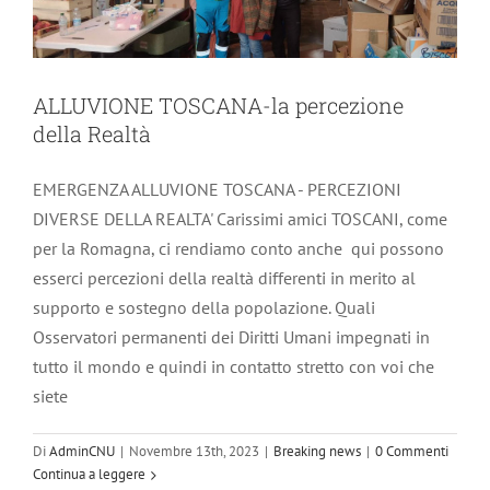
ALLUVIONE TOSCANA-la percezione
della Realtà
EMERGENZA ALLUVIONE TOSCANA - PERCEZIONI
DIVERSE DELLA REALTA' Carissimi amici TOSCANI, come
per la Romagna, ci rendiamo conto anche qui possono
esserci percezioni della realtà differenti in merito al
supporto e sostegno della popolazione. Quali
Osservatori permanenti dei Diritti Umani impegnati in
tutto il mondo e quindi in contatto stretto con voi che
siete
ALLUVIONE-PRATO richiesta di
Di
AdminCNU
|
Novembre 13th, 2023
|
Breaking news
|
0 Commenti
Continua a leggere
volontari e viveri – Raccolta fondi VAB