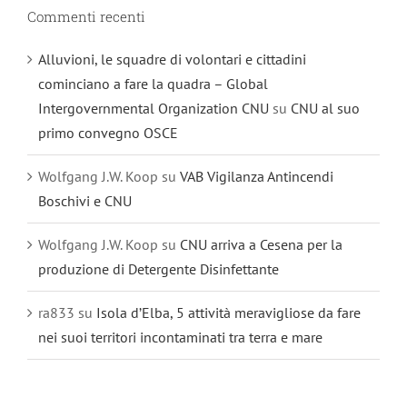
Commenti recenti
Alluvioni, le squadre di volontari e cittadini
cominciano a fare la quadra – Global
Intergovernmental Organization CNU
su
CNU al suo
primo convegno OSCE
Wolfgang J.W. Koop
su
VAB Vigilanza Antincendi
Boschivi e CNU
Wolfgang J.W. Koop
su
CNU arriva a Cesena per la
produzione di Detergente Disinfettante
ra833
su
Isola d’Elba, 5 attività meravigliose da fare
nei suoi territori incontaminati tra terra e mare