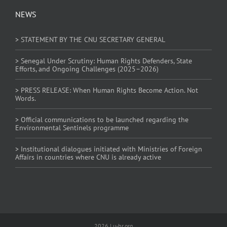
NEWS
> STATEMENT BY THE CNU SECRETARY GENERAL
> Senegal Under Scrutiny: Human Rights Defenders, State
Efforts, and Ongoing Challenges (2025–2026)
> PRESS RELEASE: When Human Rights Become Action. Not
Words.
> Official communications to be launched regarding the
Environmental Sentinels programme
> Institutional dialogues initiated with Ministries of Foreign
Affairs in countries where CNU is already active
2026 | u-hr.org