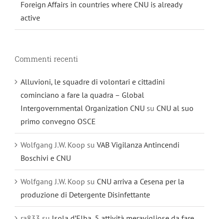
Foreign Affairs in countries where CNU is already
active
Commenti recenti
Alluvioni, le squadre di volontari e cittadini
cominciano a fare la quadra – Global
Intergovernmental Organization CNU
su
CNU al suo
primo convegno OSCE
Wolfgang J.W. Koop
su
VAB Vigilanza Antincendi
Boschivi e CNU
Wolfgang J.W. Koop
su
CNU arriva a Cesena per la
produzione di Detergente Disinfettante
ra833
su
Isola d’Elba, 5 attività meravigliose da fare