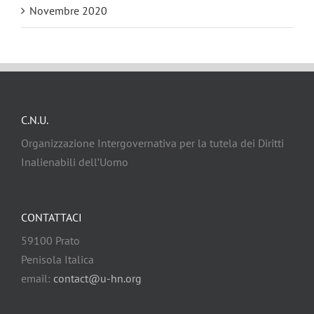
Novembre 2020
C.N.U.
Organizzazione Intergovernativa per la tutela dei Diritti
Inalienabili dell’Uomo
CONTATTACI
59100 Prato
Penisola Italica
email:
contact@u-hn.org