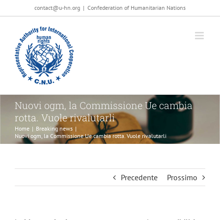
Salta
contact@u-hn.org
|
Confederation of Humanitarian Nations
al
contenuto
Nuovi ogm, la Commissione Ue cambia
rotta. Vuole rivalutarli
Home
|
Breaking news
|
Nuovi ogm, la Commissione Ue cambia rotta. Vuole rivalutarli
Precedente
Prossimo