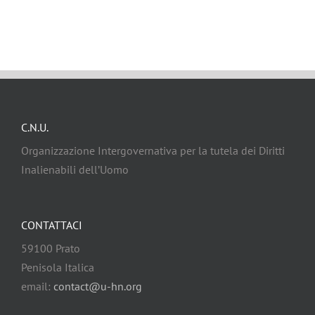
C.N.U.
Organizzazione Intergovernativa per la tutela dei Diritti
Inalienabili dell’Uomo
CONTATTACI
59100 Prato
Penisola Italica
email:
contact@u-hn.org