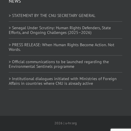
NEWS
> STATEMENT BY THE CNU SECRETARY GENERAL
> Senegal Under Scrutiny: Human Rights Defenders, State
Efforts, and Ongoing Challenges (2025–2026)
> PRESS RELEASE: When Human Rights Become Action. Not
Words.
> Official communications to be launched regarding the
Environmental Sentinels programme
> Institutional dialogues initiated with Ministries of Foreign
Affairs in countries where CNU is already active
2026 | u-hr.org