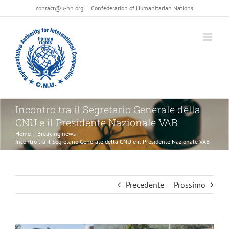
Salta
contact@u-hn.org
|
Confederation of Humanitarian Nations
al
contenuto
Incontro tra il Segretario Generale della
CNU e il Presidente Nazionale VAB
Home
|
Breaking news
|
Incontro tra il Segretario Generale della CNU e il Presidente Nazionale VAB
Precedente
Prossimo