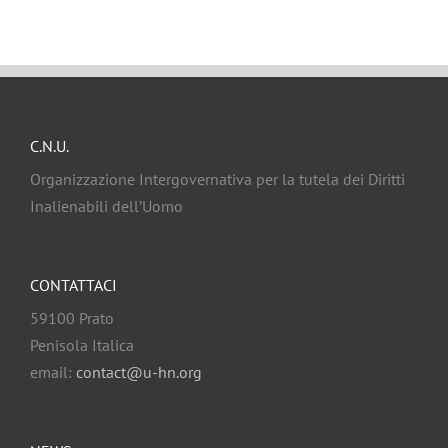
C.N.U.
Organizzazione Intergovernativa per la tutela dei Diritti
Inalienabili dell’Uomo
CONTATTACI
59100 Prato
Penisola Italica
email:
contact@u-hn.org