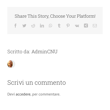
Share This Story, Choose Your Platform!
Facebook
Twitter
Reddit
LinkedIn
WhatsApp
Tumblr
Pinterest
Vk
Xing
Email
Scritto da:
AdminCNU
Scrivi un commento
Devi
accedere
, per commentare.