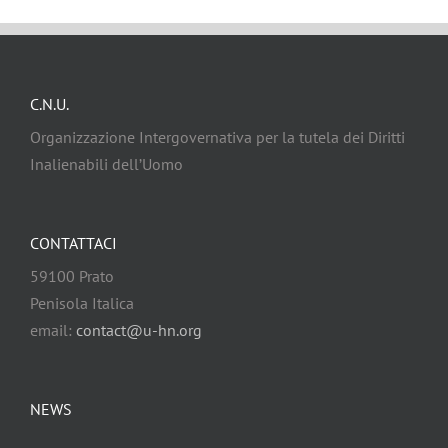
C.N.U.
Organizzazione Intergovernativa per la tutela dei Diritti
Inalienabili dell’Uomo
CONTATTACI
59100 Prato
Penisola Italica
email:
contact@u-hn.org
NEWS