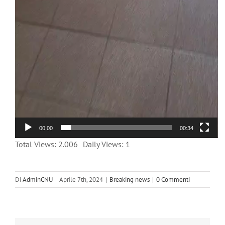
00:00
00:34
Total Views: 2.006
Daily Views: 1
Di
AdminCNU
|
Aprile 7th, 2024
|
Breaking news
|
0 Commenti