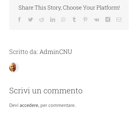
Share This Story, Choose Your Platform!
Facebook
Twitter
Reddit
LinkedIn
WhatsApp
Tumblr
Pinterest
Vk
Xing
Email
Scritto da:
AdminCNU
Scrivi un commento
Devi
accedere
, per commentare.