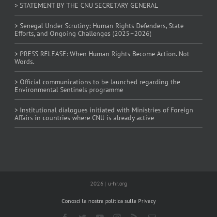
> STATEMENT BY THE CNU SECRETARY GENERAL
> Senegal Under Scrutiny: Human Rights Defenders, State
Efforts, and Ongoing Challenges (2025–2026)
> PRESS RELEASE: When Human Rights Become Action. Not
Words.
> Official communications to be launched regarding the
Environmental Sentinels programme
> Institutional dialogues initiated with Ministries of Foreign
Affairs in countries where CNU is already active
2026 | u-hr.org
Conosci la nostra politica sulla Privacy