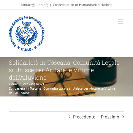
Salta
contact@u-hn.org
|
Confederation of Humanitarian Nations
al
contenuto
Solidarietà in Toscana: Comunità Locale
si Unisce per Aiutare le Vittime
dell’Alluvione
Home
|
Breaking news
|
Solidarietà in Toscana: Comunità Locale si Unisce per Aiutare le Vittime
dell’Alluvione
Precedente
Prossimo