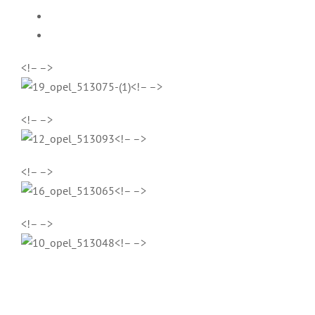
<!– –>
<!– –>
<!– –>
<!– –>
<!– –>
<!– –>
<!– –>
<!– –>