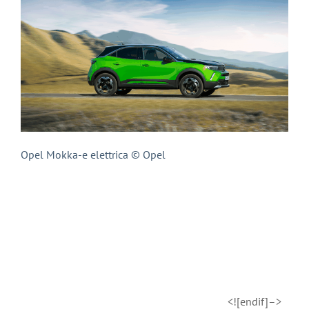
Opel Mokka-e elettrica © Opel
<![endif]–>