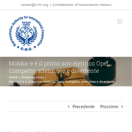
Salta
contact@u-hn.org
|
Confederation of Humanitarian Nations
al
contenuto
Mokka-e è il primo suv elettrico Opel.
Compatto, silenzioso e divertente
Home
|
Breaking news
|
Mokka-e è il primo suv elettrico Opel. Compatto, silenzioso e divertente
Precedente
Prossimo