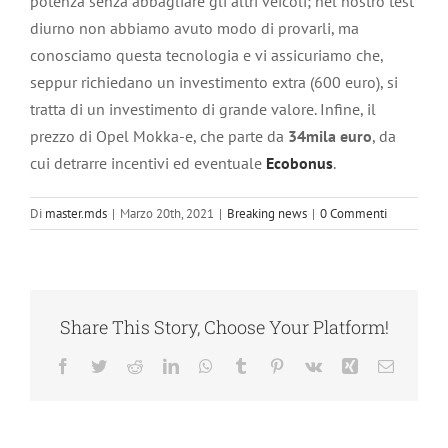
potenza senza abbagliare gli altri veicoli; nel nostro test
diurno non abbiamo avuto modo di provarli, ma
conosciamo questa tecnologia e vi assicuriamo che,
seppur richiedano un investimento extra (600 euro), si
tratta di un investimento di grande valore. Infine, il
prezzo di Opel Mokka-e, che parte da
34mila euro
, da
cui detrarre incentivi ed eventuale
Ecobonus
.
Di
master.mds
|
Marzo 20th, 2021
|
Breaking news
|
0 Commenti
Share This Story, Choose Your Platform!
Facebook
Twitter
Reddit
LinkedIn
WhatsApp
Tumblr
Pinterest
Vk
Xing
Email