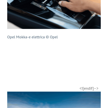
Opel Mokka-e elettrica © Opel
<![endif]–>