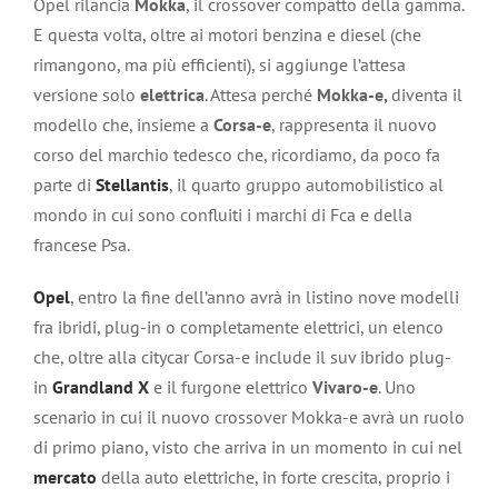
Opel rilancia
Mokka
, il crossover compatto della gamma.
E questa volta, oltre ai motori benzina e diesel (che
rimangono, ma più efficienti), si aggiunge l’attesa
versione solo
elettrica
. Attesa perché
Mokka-e,
diventa il
modello che, insieme a
Corsa-e
, rappresenta il nuovo
corso del marchio tedesco che, ricordiamo, da poco fa
parte di
Stellantis
, il quarto gruppo automobilistico al
mondo in cui sono confluiti i marchi di Fca e della
francese Psa.
Opel
, entro la fine dell’anno avrà in listino nove modelli
fra ibridi, plug-in o completamente elettrici, un elenco
che, oltre alla citycar Corsa-e include il suv ibrido plug-
in
Grandland X
e il furgone elettrico
Vivaro-e
. Uno
scenario in cui il nuovo crossover Mokka-e avrà un ruolo
di primo piano, visto che arriva in un momento in cui nel
mercato
della auto elettriche, in forte crescita, proprio i