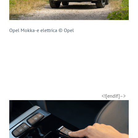
Opel Mokka-e elettrica © Opel
<![endif]–>