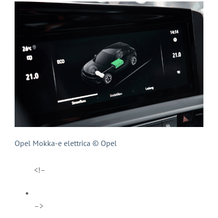
Opel Mokka-e elettrica © Opel
<!–
–>