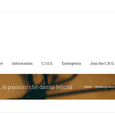
re
Information
C.I.U.S.
Emergency
Join the C.N.U.
, le passioni che danno felicità
Home
|
Breaking news