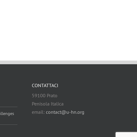
CONTATTACI
59100 Prato
Penisola Italica
email:
contact@u-hn.org
allenges