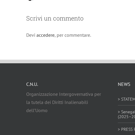
Scrivi un commento
Devi
accedere
, per commentare.
C.N.U.
NEWS
Organizzazione Intergovernativa per
> STATE
la tutela dei Diritti Inalienabili
dell’Uomo
> Senega
(2025–2
> PRESS 