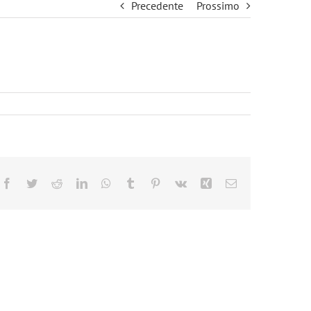
Precedente
Prossimo
Facebook
Twitter
Reddit
LinkedIn
WhatsApp
Tumblr
Pinterest
Vk
Xing
Email