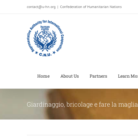
Salta
contact@u-hn.org
|
Confederation of Humanitarian Nations
al
contenuto
Home
About Us
Partners
Learn Mo
Giardinaggio, bricolage e fare la maglia