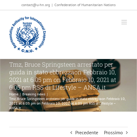
Salta
contact@u-hn.org
|
Confederation of Humanitarian Nations
al
contenuto
Tmz, Bruce Springsteen arrestato per
guida in stato ebbrezzaon Febbraio 10,
2021 at 6:05 pm on Febbraio 10, 2021 at
6:05 pm RSS di Lifestyle – ANSA.it
Home
|
Breaking news
|
Tmz, Bruce Springsteen arrestato per guida in stato ebbrezzaon Febbraio 10,
2021 at 6:05 pm on Febbraio 10, 2021 at 6:05 pm RSS di Lifestyle –
ANSA.it
Precedente
Prossimo