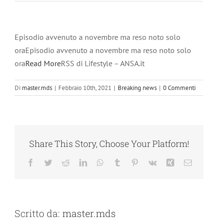
Episodio avvenuto a novembre ma reso noto solo
oraEpisodio avvenuto a novembre ma reso noto solo
ora
Read More
RSS di Lifestyle – ANSA.it
Di
master.mds
|
Febbraio 10th, 2021
|
Breaking news
|
0 Commenti
Share This Story, Choose Your Platform!
Facebook
Twitter
Reddit
LinkedIn
WhatsApp
Tumblr
Pinterest
Vk
Xing
Email
Scritto da:
master.mds