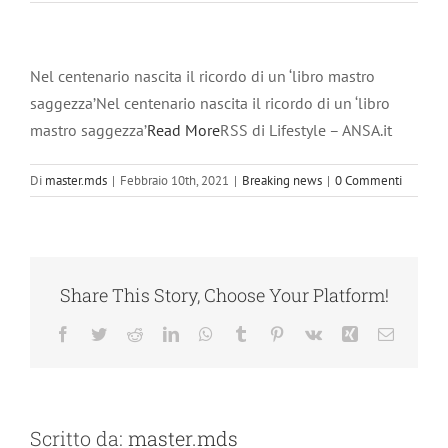
Nel centenario nascita il ricordo di un ‘libro mastro
saggezza’Nel centenario nascita il ricordo di un ‘libro
mastro saggezza’
Read More
RSS di Lifestyle – ANSA.it
Di
master.mds
|
Febbraio 10th, 2021
|
Breaking news
|
0 Commenti
Share This Story, Choose Your Platform!
Facebook
Twitter
Reddit
LinkedIn
WhatsApp
Tumblr
Pinterest
Vk
Xing
Email
Scritto da:
master.mds