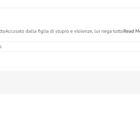
ttoAccusato dalla figlia di stupro e violenze, lui nega tutto
Read M
i