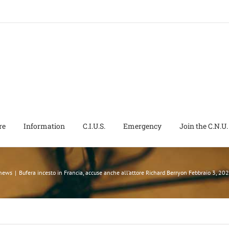
re
Information
C.I.U.S.
Emergency
Join the C.N.U.
 news
|
Bufera incesto in Francia, accuse anche all’attore Richard Berryon Febbraio 3, 2