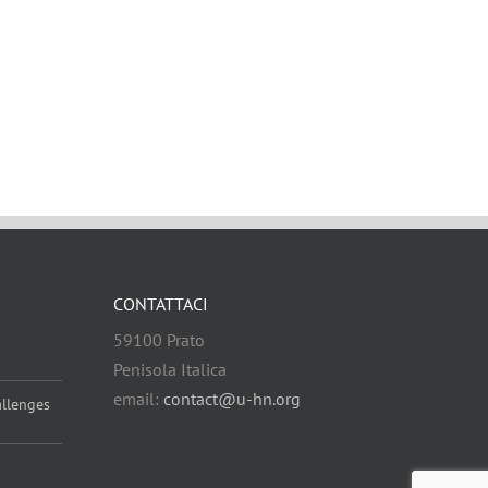
CONTATTACI
59100 Prato
Penisola Italica
email:
contact@u-hn.org
allenges