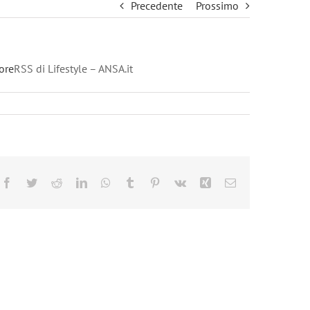
Precedente
Prossimo
ore
RSS di Lifestyle – ANSA.it
Facebook
Twitter
Reddit
LinkedIn
WhatsApp
Tumblr
Pinterest
Vk
Xing
Email