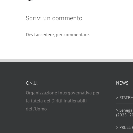
Scrivi un commento
Devi
accedere
, per commentare.
C.N.U.
NEWS
Organizzazione Intergovernativa per
> STATE
la tutela dei Diritti Inalienabili
dell’Uomo
> Senega
(2025–2
> PRESS 