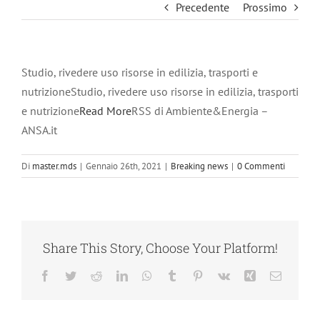
Precedente
Prossimo
Studio, rivedere uso risorse in edilizia, trasporti e
nutrizioneStudio, rivedere uso risorse in edilizia, trasporti
e nutrizione
Read More
RSS di Ambiente&Energia –
ANSA.it
Di
master.mds
|
Gennaio 26th, 2021
|
Breaking news
|
0 Commenti
Share This Story, Choose Your Platform!
Facebook
Twitter
Reddit
LinkedIn
WhatsApp
Tumblr
Pinterest
Vk
Xing
Email