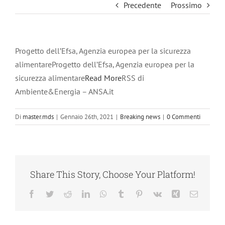
Precedente
Prossimo
Progetto dell’Efsa, Agenzia europea per la sicurezza
alimentareProgetto dell’Efsa, Agenzia europea per la
sicurezza alimentare
Read More
RSS di
Ambiente&Energia – ANSA.it
Di
master.mds
|
Gennaio 26th, 2021
|
Breaking news
|
0 Commenti
Share This Story, Choose Your Platform!
Facebook
Twitter
Reddit
LinkedIn
WhatsApp
Tumblr
Pinterest
Vk
Xing
Email