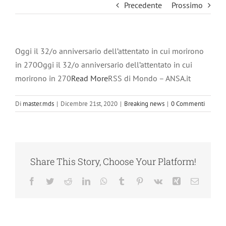
Precedente
Prossimo
Oggi il 32/o anniversario dell’attentato in cui morirono
in 270Oggi il 32/o anniversario dell’attentato in cui
morirono in 270
Read More
RSS di Mondo – ANSA.it
Di
master.mds
|
Dicembre 21st, 2020
|
Breaking news
|
0 Commenti
Share This Story, Choose Your Platform!
Facebook
Twitter
Reddit
LinkedIn
WhatsApp
Tumblr
Pinterest
Vk
Xing
Email