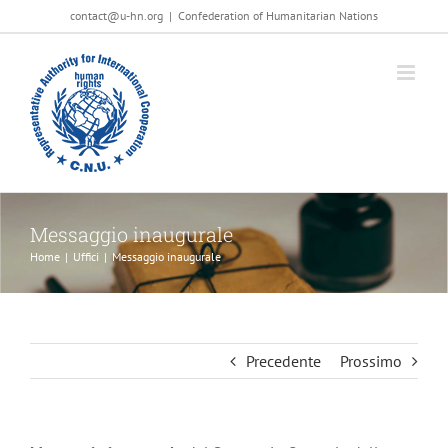
Salta
contact@u-hn.org
|
Confederation of Humanitarian Nations
al
contenuto
Messaggio inaugurale
Home
|
Uffici
|
Messaggio inaugurale
Precedente
Prossimo