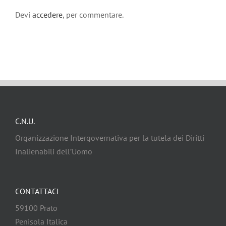
Devi
accedere
, per commentare.
C.N.U.
Organizzazione Intergovernativa per la tutela dei Diritti
Inalienabili dell’Uomo
CONTATTACI
59100 Prato
Penisola Italica