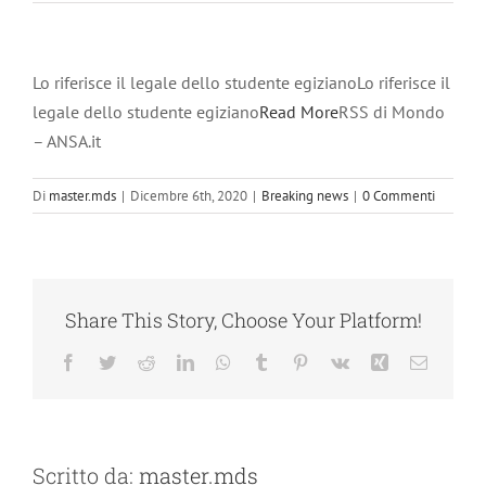
Lo riferisce il legale dello studente egizianoLo riferisce il
legale dello studente egiziano
Read More
RSS di Mondo
– ANSA.it
Di
master.mds
|
Dicembre 6th, 2020
|
Breaking news
|
0 Commenti
Share This Story, Choose Your Platform!
Facebook
Twitter
Reddit
LinkedIn
WhatsApp
Tumblr
Pinterest
Vk
Xing
Email
Scritto da:
master.mds