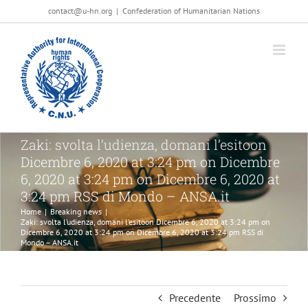
Salta
contact@u-hn.org
|
Confederation of Humanitarian Nations
al
contenuto
Zaki: svolta l’udienza, domani l’esitoon
Dicembre 6, 2020 at 3:24 pm on Dicembre
6, 2020 at 3:24 pm on Dicembre 6, 2020 at
3:24 pm RSS di Mondo – ANSA.it
Home
|
Breaking news
|
Zaki: svolta l’udienza, domani l’esitoon Dicembre 6, 2020 at 3:24 pm on
Dicembre 6, 2020 at 3:24 pm on Dicembre 6, 2020 at 3:24 pm RSS di
Mondo – ANSA.it
Precedente
Prossimo