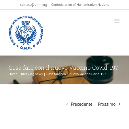
Salta
contact@u-hn.org
|
Confederation of Humanitarian Nations
al
contenuto
Cosa fare con il nuovo Vaccino Covid-19?
Home
|
Breaking news
|
Cosa fare con il nuovo Vaccino Covid-19?
Precedente
Prossimo