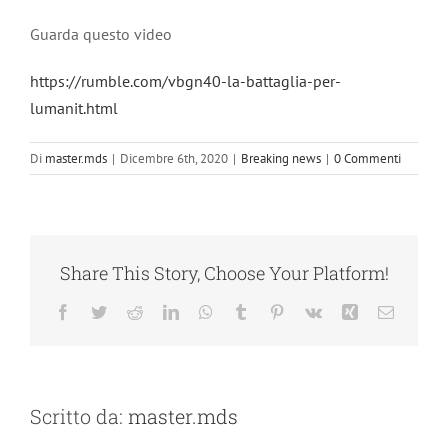
Ingrandisci
immagine
Guarda questo video
https://rumble.com/vbgn40-la-battaglia-per-
lumanit.html
Di
master.mds
|
Dicembre 6th, 2020
|
Breaking news
|
0 Commenti
Share This Story, Choose Your Platform!
Facebook
Twitter
Reddit
LinkedIn
WhatsApp
Tumblr
Pinterest
Vk
Xing
Email
Scritto da:
master.mds