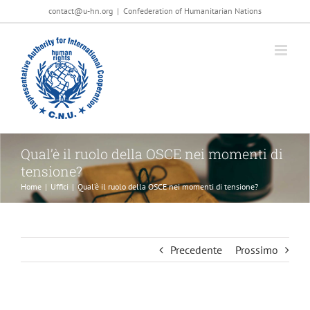
Salta
contact@u-hn.org
|
Confederation of Humanitarian Nations
al
contenuto
Qual’è il ruolo della OSCE nei momenti di
tensione?
Home
|
Uffici
|
Qual’è il ruolo della OSCE nei momenti di tensione?
Precedente
Prossimo