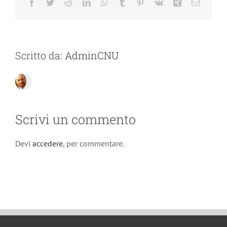
Facebook
Twitter
Reddit
LinkedIn
WhatsApp
Tumblr
Pinterest
Vk
Xing
Email
Scritto da:
AdminCNU
Scrivi un commento
Devi
accedere
, per commentare.