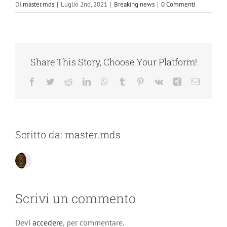
Di
master.mds
|
Luglio 2nd, 2021
|
Breaking news
|
0 Commenti
Share This Story, Choose Your Platform!
Facebook
Twitter
Reddit
LinkedIn
WhatsApp
Tumblr
Pinterest
Vk
Xing
Email
Scritto da:
master.mds
Scrivi un commento
Devi
accedere
, per commentare.