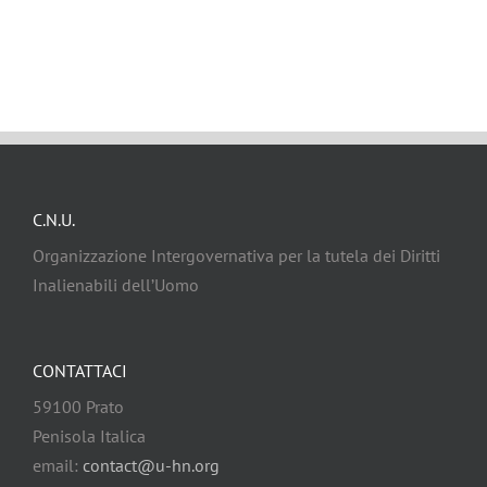
C.N.U.
Organizzazione Intergovernativa per la tutela dei Diritti
Inalienabili dell’Uomo
CONTATTACI
59100 Prato
Penisola Italica
email:
contact@u-hn.org