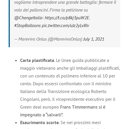
vogliamo intraprendere una grande battaglia: fermare il
volo dei palloncini. Firma la petizione su
@ChangeItalia
:
https://t.co/p8kj3puW2E
.
#StopBalloons
pic.twitter.com/uJz2yLv8Iv
— Marevivo Onlus (@MarevivoOnlus)
July 1, 2021
Carta plastificata
. Le linee guida pubblicate a
maggio vietavano anche gli imballaggi plastificati,
con un contenuto di polimero inferiore al 10 per
cento. Dopo essersi confrontato con il ministro
italiano della Transizione ecologica Roberto
Cingolani, però, il vicepresidente esecutivo per il
Green deal europeo
Frans Timmermans
si è
impegnato a “salvarli”
.
Esaurimento scorte
. Se nei prossimi mesi