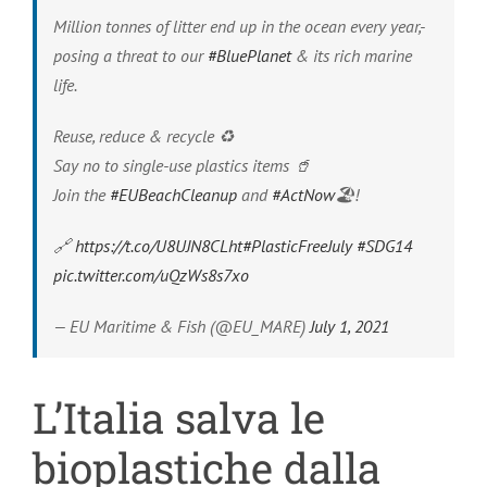
Million tonnes of litter end up in the ocean every year,-
posing a threat to our
#BluePlanet
& its rich marine
life.
Reuse, reduce & recycle ♻️
Say no to single-use plastics items 🥤
Join the
#EUBeachCleanup
and
#ActNow
🏖!
🔗
https://t.co/U8UJN8CLht
#PlasticFreeJuly
#SDG14
pic.twitter.com/uQzWs8s7xo
— EU Maritime & Fish (@EU_MARE)
July 1, 2021
L’Italia salva le
bioplastiche dalla