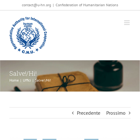
Salta
contact@u-hn.org
|
Confederation of Humanitarian Nations
al
contenuto
Salve!/Hi!
Home
|
Uffici
|
Salve!/Hi!
Precedente
Prossimo