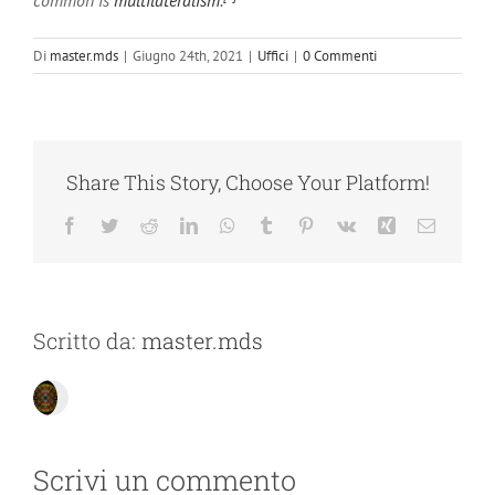
common is
multilateralism
.
Di
master.mds
|
Giugno 24th, 2021
|
Uffici
|
0 Commenti
Share This Story, Choose Your Platform!
Facebook
Twitter
Reddit
LinkedIn
WhatsApp
Tumblr
Pinterest
Vk
Xing
Email
Scritto da:
master.mds
Scrivi un commento