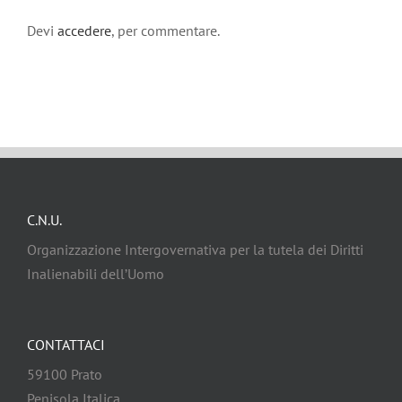
Devi
accedere
, per commentare.
C.N.U.
Organizzazione Intergovernativa per la tutela dei Diritti
Inalienabili dell’Uomo
CONTATTACI
59100 Prato
Penisola Italica