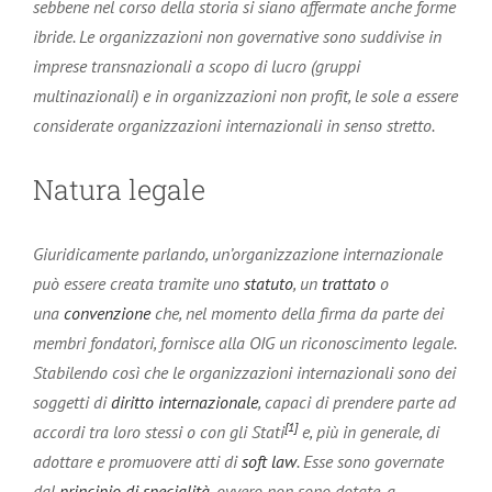
sebbene nel corso della storia si siano affermate anche forme
ibride. Le organizzazioni non governative sono suddivise in
imprese transnazionali a scopo di lucro (gruppi
multinazionali) e in organizzazioni non profit, le sole a essere
considerate organizzazioni internazionali in senso stretto.
Natura legale
Giuridicamente parlando, un’organizzazione internazionale
può essere creata tramite uno
statuto
, un
trattato
o
una
convenzione
che, nel momento della firma da parte dei
membri fondatori, fornisce alla OIG un riconoscimento legale.
Stabilendo così che le organizzazioni internazionali sono dei
soggetti di
diritto internazionale
, capaci di prendere parte ad
[1]
accordi tra loro stessi o con gli Stati
e, più in generale, di
adottare e promuovere atti di
soft law
. Esse sono governate
dal
principio di specialità
, ovvero non sono dotate, a