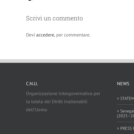
Scrivi un commento
Devi
accedere
, per commentare.
C.N.U.
NEWS
Organizzazione Intergovernativa per
> STATE
la tutela dei Diritti Inalienabili
dell’Uomo
> Senega
(2025–2
> PRESS 