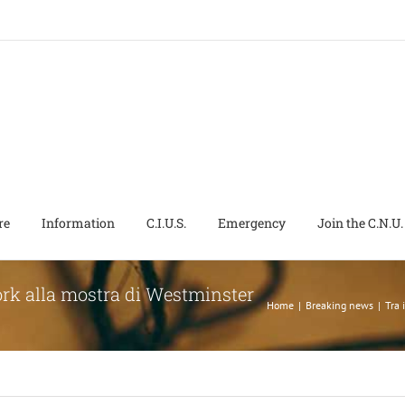
re
Information
C.I.U.S.
Emergency
Join the C.N.U.
ork alla mostra di Westminster
Home
|
Breaking news
|
Tra 