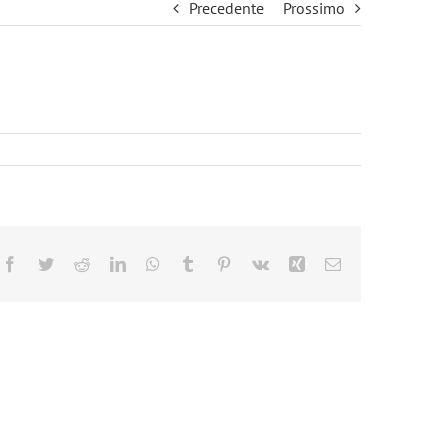
Precedente
Prossimo
Facebook
Twitter
Reddit
LinkedIn
WhatsApp
Tumblr
Pinterest
Vk
Xing
Email