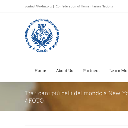
Salta
contact@u-hn.org
|
Confederation of Humanitarian Nations
al
contenuto
Home
About Us
Partners
Learn Mo
Tra i cani più belli del mondo a New Y
/ FOTO