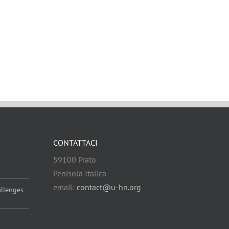
CONTATTACI
59100 Prato
Penisola Italica
email:
contact@u-hn.org
allenges