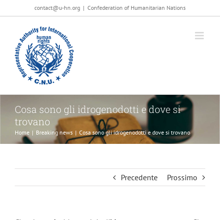
Salta
contact@u-hn.org
|
Confederation of Humanitarian Nations
al
contenuto
Cosa sono gli idrogenodotti e dove si
trovano
Home
|
Breaking news
|
Cosa sono gli idrogenodotti e dove si trovano
Precedente
Prossimo