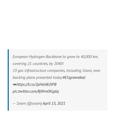
European Hydrogen Backbone to grow to 40,000 km,
covering 21 countries, by 2040!
23 gas infrastructure companies, including Snam, now
backing plans presented today.
#EUgreendeal
➡️
https://t.co/2pHahB2tPB
pic.twitter.com/8jWm0IGg6q
— Snam (@snam)
April 13, 2021