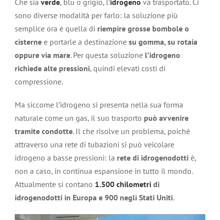
Che sia
verde
, blu o grigio, l’
idrogeno
va trasportato. Ci
sono diverse modalità per farlo: la soluzione più
semplice ora è quella di
riempire grosse bombole o
cisterne
e portarle a destinazione
su gomma, su rotaia
oppure via mare
. Per questa soluzione
l’idrogeno
richiede alte pressioni
, quindi elevati costi di
compressione.
Ma siccome l’idrogeno si presenta nella sua forma
naturale come un gas, il suo trasporto
può avvenire
tramite condotte
. Il che risolve un problema, poiché
attraverso una rete di tubazioni si può veicolare
idrogeno a basse pressioni: la
rete di idrogenodotti
è,
non a caso, in continua espansione in tutto il mondo.
Attualmente si contano
1.500 chilometri
di
idrogenodotti in Europa e 900 negli Stati Uniti
.