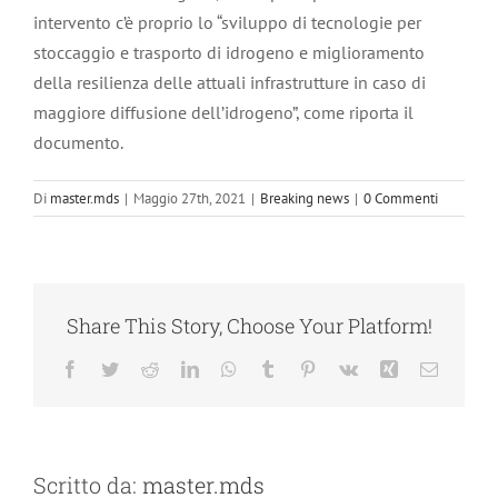
intervento c’è proprio lo “sviluppo di tecnologie per
stoccaggio e trasporto di idrogeno e miglioramento
della resilienza delle attuali infrastrutture in caso di
maggiore diffusione dell’idrogeno”, come riporta il
documento.
Di
master.mds
|
Maggio 27th, 2021
|
Breaking news
|
0 Commenti
Share This Story, Choose Your Platform!
Facebook
Twitter
Reddit
LinkedIn
WhatsApp
Tumblr
Pinterest
Vk
Xing
Email
Scritto da:
master.mds