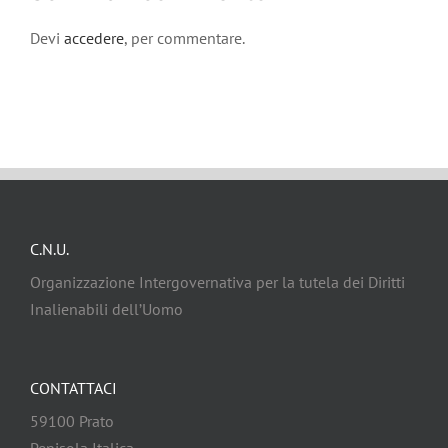
Devi
accedere
, per commentare.
C.N.U.
Organizzazione Intergovernativa per la tutela dei Diritti
Inalienabili dell’Uomo
CONTATTACI
59100 Prato
Penisola Italica