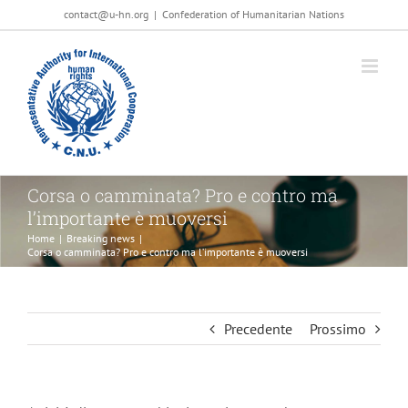
Salta
contact@u-hn.org
|
Confederation of Humanitarian Nations
al
contenuto
Corsa o camminata? Pro e contro ma
l’importante è muoversi
Home
|
Breaking news
|
Corsa o camminata? Pro e contro ma l’importante è muoversi
Precedente
Prossimo