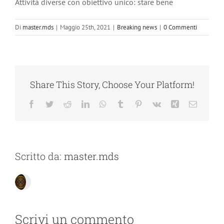
Attività diverse con obiettivo unico: stare bene
Di
master.mds
|
Maggio 25th, 2021
|
Breaking news
|
0 Commenti
Share This Story, Choose Your Platform!
Facebook
Twitter
Reddit
LinkedIn
WhatsApp
Tumblr
Pinterest
Vk
Xing
Email
Scritto da:
master.mds
Scrivi un commento