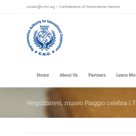
Salta
contact@u-hn.org
|
Confederation of Humanitarian Nations
al
contenuto
Home
About Us
Partners
Learn Mo
Vespizzatevi, museo Piaggio celebra i 