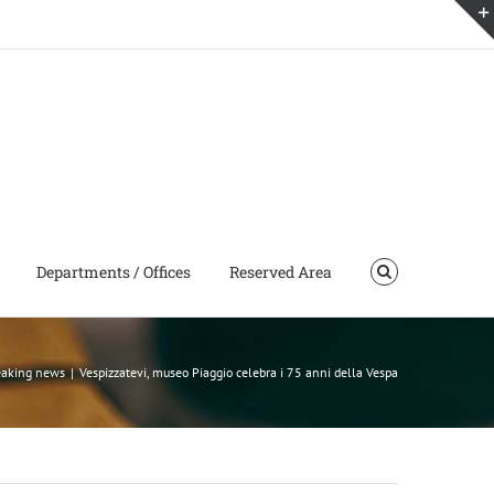
Departments / Offices
Reserved Area
eaking news
|
Vespizzatevi, museo Piaggio celebra i 75 anni della Vespa