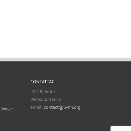
CONTATTACI
59100 Prato
Penisola Italica
email:
contact@u-hn.org
allenges