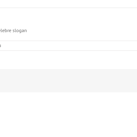
elebre slogan
i