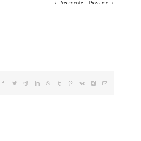
Precedente
Prossimo
Facebook
Twitter
Reddit
LinkedIn
WhatsApp
Tumblr
Pinterest
Vk
Xing
Email