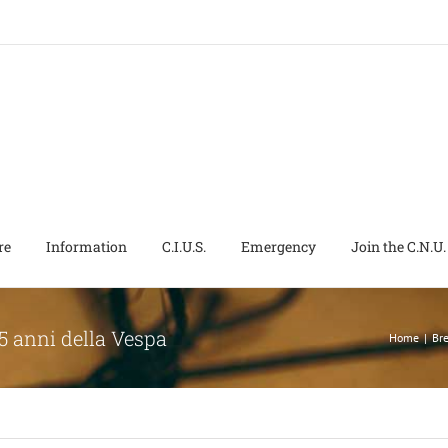
re
Information
C.I.U.S.
Emergency
Join the C.N.U.
75 anni della Vespa
Home
|
Br