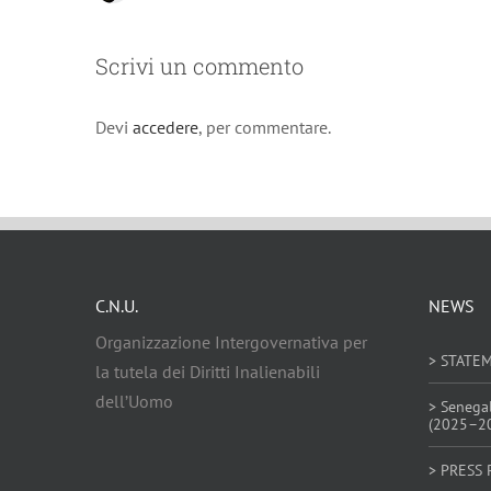
Scrivi un commento
Devi
accedere
, per commentare.
C.N.U.
NEWS
Organizzazione Intergovernativa per
> STATE
la tutela dei Diritti Inalienabili
dell’Uomo
> Senega
(2025–2
> PRESS 