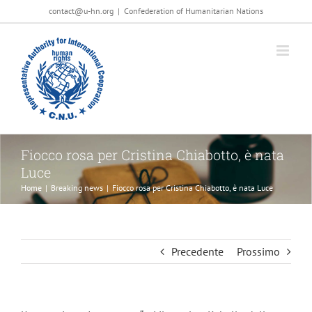
Salta
contact@u-hn.org
|
Confederation of Humanitarian Nations
al
contenuto
Fiocco rosa per Cristina Chiabotto, è nata
Luce
Home
|
Breaking news
|
Fiocco rosa per Cristina Chiabotto, è nata Luce
Precedente
Prossimo