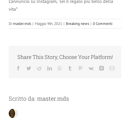
L’annuncio su Instagram, “sei il regalo più bello della
vita”
Di
master.mds
|
Maggio 9th, 2021
|
Breaking news
|
0 Commenti
Share This Story, Choose Your Platform!
Facebook
Twitter
Reddit
LinkedIn
WhatsApp
Tumblr
Pinterest
Vk
Xing
Email
Scritto da:
master.mds