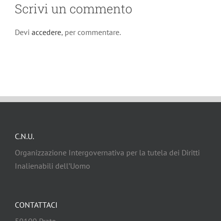
Scrivi un commento
Devi
accedere
, per commentare.
C.N.U.
Organizzazione Intergovernativa per la tutela dei Diritti
Inalienabili dell’Uomo
CONTATTACI
59100 Prato