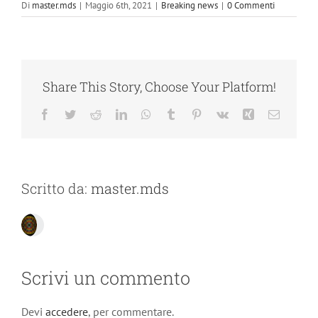
Di
master.mds
|
Maggio 6th, 2021
|
Breaking news
|
0 Commenti
Share This Story, Choose Your Platform!
Facebook
Twitter
Reddit
LinkedIn
WhatsApp
Tumblr
Pinterest
Vk
Xing
Email
Scritto da:
master.mds
Scrivi un commento
Devi
accedere
, per commentare.