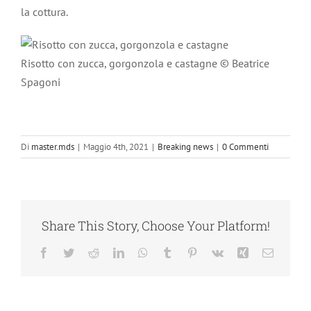
la cottura.
Risotto con zucca, gorgonzola e castagne © Beatrice
Spagoni
Di
master.mds
|
Maggio 4th, 2021
|
Breaking news
|
0 Commenti
Share This Story, Choose Your Platform!
Facebook
Twitter
Reddit
LinkedIn
WhatsApp
Tumblr
Pinterest
Vk
Xing
Email