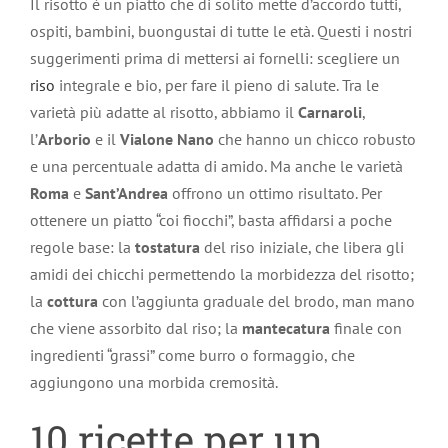
Il risotto è un piatto che di solito mette d’accordo tutti,
ospiti, bambini, buongustai di tutte le età. Questi i nostri
suggerimenti prima di mettersi ai fornelli: scegliere un
riso
integrale e bio, per fare il pieno di salute. Tra le
varietà più adatte al risotto, abbiamo il
Carnaroli
,
l’
Arborio
e il
Vialone Nano
che hanno un chicco robusto
e una percentuale adatta di amido. Ma anche le varietà
Roma
e
Sant’Andrea
offrono un ottimo risultato. Per
ottenere un piatto “coi fiocchi”, basta affidarsi a poche
regole base: la
tostatura
del riso iniziale, che libera gli
amidi dei chicchi permettendo la morbidezza del risotto;
la
cottura
con l’aggiunta graduale del brodo, man mano
che viene assorbito dal riso; la
mantecatura
finale con
ingredienti “grassi” come burro o formaggio, che
aggiungono una morbida cremosità.
10 ricette per un