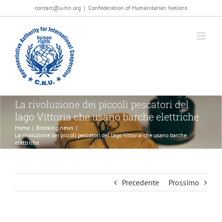
Salta
contact@u-hn.org
|
Confederation of Humanitarian Nations
al
contenuto
La rivoluzione dei piccoli pescatori del
lago Vittoria che usano barche elettriche
Home
|
Breaking news
|
La rivoluzione dei piccoli pescatori del lago Vittoria che usano barche
elettriche
Precedente
Prossimo