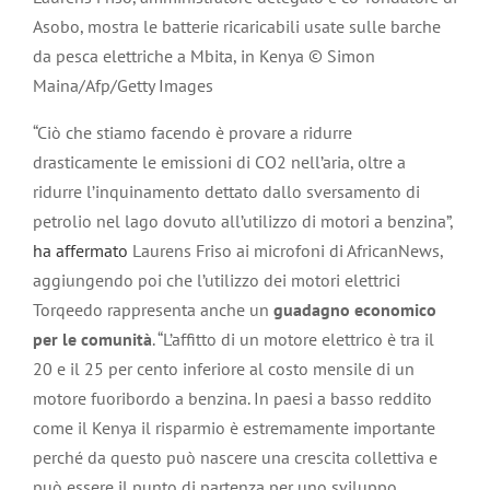
Asobo, mostra le batterie ricaricabili usate sulle barche
da pesca elettriche a Mbita, in Kenya © Simon
Maina/Afp/Getty Images
“Ciò che stiamo facendo è provare a ridurre
drasticamente le emissioni di CO2 nell’aria, oltre a
ridurre l’inquinamento dettato dallo sversamento di
petrolio nel lago dovuto all’utilizzo di motori a benzina”,
ha affermato
Laurens Friso ai microfoni di AfricanNews,
aggiungendo poi che l’utilizzo dei motori elettrici
Torqeedo rappresenta anche un
guadagno economico
per le comunità
. “L’affitto di un motore elettrico è tra il
20 e il 25 per cento inferiore al costo mensile di un
motore fuoribordo a benzina. In paesi a basso reddito
come il Kenya il risparmio è estremamente importante
perché da questo può nascere una crescita collettiva e
può essere il punto di partenza per uno sviluppo