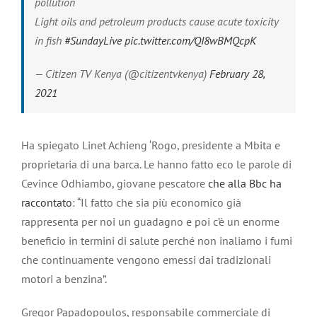
pollution
Light oils and petroleum products cause acute toxicity
in fish
#SundayLive
pic.twitter.com/QI8wBMQcpK
— Citizen TV Kenya (@citizentvkenya)
February 28,
2021
Ha spiegato Linet Achieng ‘Rogo, presidente a Mbita e
proprietaria di una barca. Le hanno fatto eco le parole di
Cevince Odhiambo, giovane pescatore
che alla Bbc ha
raccontato
: “Il fatto che sia più economico già
rappresenta per noi un guadagno e poi c’è un enorme
beneficio in termini di salute perché non inaliamo i fumi
che continuamente vengono emessi dai tradizionali
motori a benzina”.
Gregor Papadopoulos, responsabile commerciale di