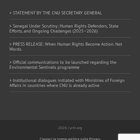
> STATEMENT BY THE CNU SECRETARY GENERAL
> Senegal Under Scrutiny: Human Rights Defenders, State
Efforts, and Ongoing Challenges (2025–2026)
> PRESS RELEASE: When Human Rights Become Action. Not
Words.
> Official communications to be launched regarding the
Environmental Sentinels programme
> Institutional dialogues initiated with Ministries of Foreign
Affairs in countries where CNU is already active
2026 | u-hr.org
Conosci la nostra politica sulla Privacy