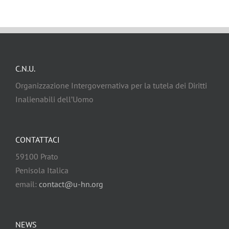
C.N.U.
Organizzazione Intergovernativa per la tutela dei Diritti
Inalienabili dell’Uomo
CONTATTACI
59100 Prato
Penisola Italica
email:
contact@u-hn.org
NEWS