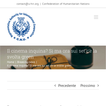
Salta
contact@u-hn.org
|
Confederation of Humanitarian Nations
al
contenuto
Il cinema inquina? Sì ma ora sui set c’è la
svolta green
Home
|
Breaking news
|
Il cinema inquina? Sì ma ora sui set c’è la svolta green
Precedente
Prossimo