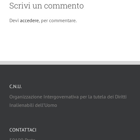
Scrivi un commento
Devi
accedere
, per commentare.
C.N.U.
Organizzazione Intergovernativa per la tutela dei Diritti
Inalienabili dell’Uomo
CONTATTACI
59100 Prato