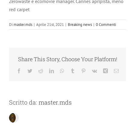
Zerowaste e ecomovie manager. Cannes apripista, meno
red carpet
Di
master.mds
|
Aprile 21st, 2021
|
Breaking news
|
0 Commenti
Share This Story, Choose Your Platform!
Facebook
Twitter
Reddit
LinkedIn
WhatsApp
Tumblr
Pinterest
Vk
Xing
Email
Scritto da:
master.mds