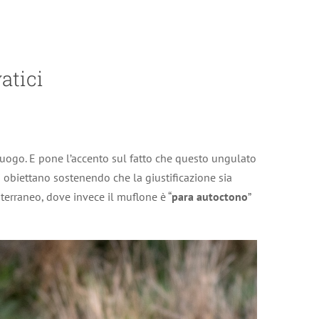
atici
l luogo. E pone l’accento sul fatto che questo ungulato
ti obiettano sostenendo che la giustificazione sia
iterraneo, dove invece il muflone è “
para autoctono
”