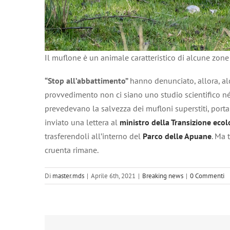
Il muflone è un animale caratteristico di alcune zon
“Stop all’abbattimento”
hanno denunciato, allora, a
provvedimento non ci siano uno studio scientifico né
prevedevano la salvezza dei mufloni superstiti, portan
inviato una lettera al
ministro della Transizione ecol
trasferendoli all’interno del
Parco delle Apuane
. Ma 
cruenta rimane.
Di
master.mds
|
Aprile 6th, 2021
|
Breaking news
|
0 Commenti