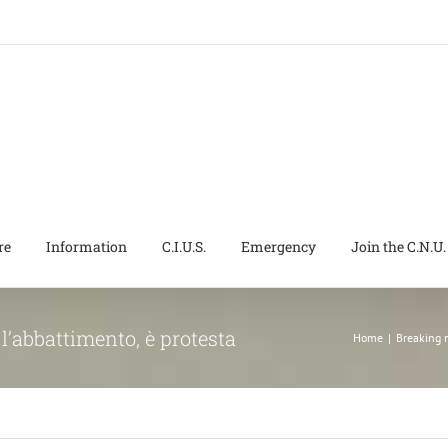
re
Information
C.I.U.S.
Emergency
Join the C.N.U.
 l’abbattimento, è protesta
Home
|
Breaking 