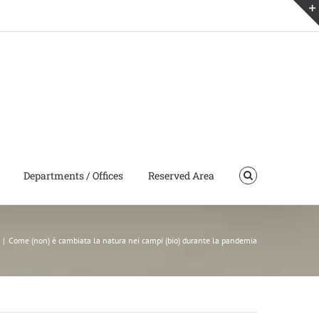
Departments / Offices
Reserved Area
|
Come (non) è cambiata la natura nei campi (bio) durante la pandemia