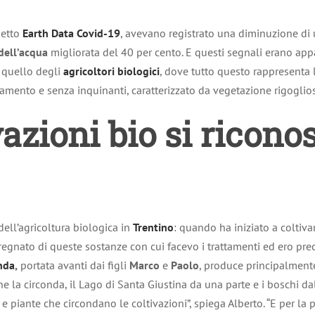
getto
Earth Data Covid-19
, avevano registrato una diminuzione di u
 dell’acqua
migliorata del 40 per cento. E questi segnali erano app
 quello degli
agricoltori biologici
, dove tutto questo rappresenta 
amento e senza inquinanti, caratterizzato da vegetazione rigoglios
azioni bio si ricon
dell’agricoltura biologica in
Trentino
: quando ha iniziato a coltivar
gnato di queste sostanze con cui facevo i trattamenti ed ero preoc
nda
,
portata avanti dai figli
Marco
e
Paolo
, produce principalmen
e la circonda, il Lago di Santa Giustina da una parte e i boschi da
i e piante che circondano le coltivazioni”, spiega Alberto. “E per l