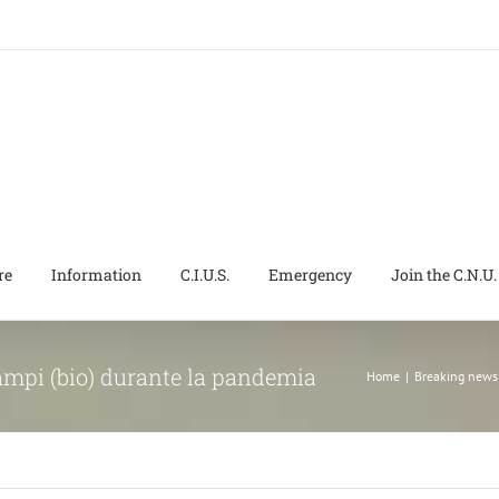
re
Information
C.I.U.S.
Emergency
Join the C.N.U.
ampi (bio) durante la pandemia
Home
|
Breaking news