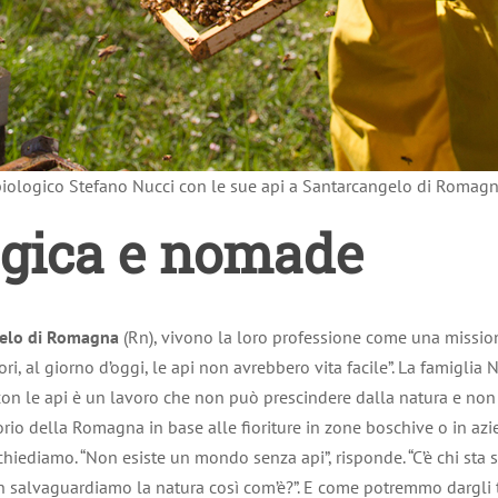
 biologico Stefano Nucci con le sue api a Santarcangelo di Romag
ogica e nomade
elo di Romagna
(Rn), vivono la loro professione come una missio
ri, al giorno d’oggi, le api non avrebbero vita facile”. La famiglia
o con le api è un lavoro che non può prescindere dalla natura e non
itorio della Romagna in base alle fioriture in zone boschive o in a
 chiediamo. “Non esiste un mondo senza api”, risponde. “C’è chi st
on salvaguardiamo la natura così com’è?”. E come potremmo dargli 