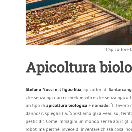
L’apicoltore
Apicoltura biol
Stefano Nucci e il figlio Elia
, apicoltori di
Santarcang
che senza api non ci sarebbe vita e che senza apicolto
un tipo di
apicoltura biologica
e
nomade
: “Il lavor
dannosi”, spiega Elia. “Spostiamo gli alveari sul terr
pesticidi”. “Come immagini un mondo senza api?”, gli
robot, ma perché, invece di inventare chissà cosa, n