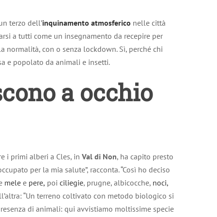
n terzo dell’
inquinamento atmosferico
nelle città
arsi a tutti come un insegnamento da recepire per
la normalità, con o senza lockdown. Sì, perché chi
a e popolato da animali e insetti.
oscono a occhio
e i primi alberi a Cles, in
Val di Non
, ha capito presto
cupato per la mia salute”, racconta. “Così ho deciso
te
mele
e
pere
,
poi
ciliegie
, prugne, albicocche,
noci,
ll’altra: “Un terreno coltivato con metodo biologico si
a presenza di animali: qui avvistiamo moltissime specie