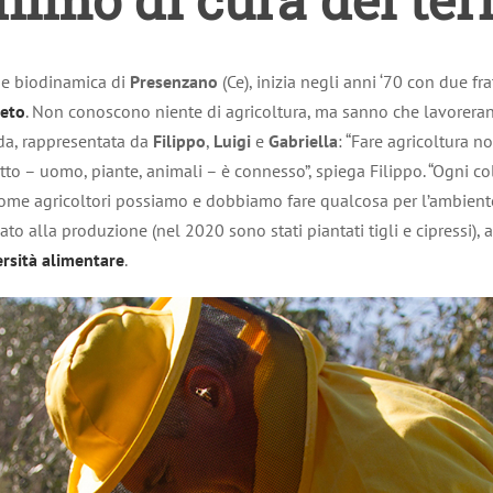
a e biodinamica di
Presenzano
(Ce), inizia negli anni ‘70 con due fr
leto
. Non conoscono niente di agricoltura, ma sanno che lavorerann
da, rappresentata da
Filippo
,
Luigi
e
Gabriella
: “Fare agricoltura n
utto – uomo, piante, animali – è connesso”, spiega Filippo. “Ogni co
Come agricoltori possiamo e dobbiamo fare qualcosa per l’ambiente
to alla produzione (nel 2020 sono stati piantati tigli e cipressi), a
ersità alimentare
.