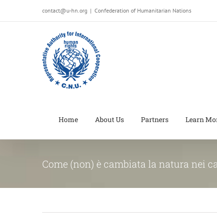
Salta
contact@u-hn.org
|
Confederation of Humanitarian Nations
al
contenuto
Home
About Us
Partners
Learn Mo
Come (non) è cambiata la natura nei c