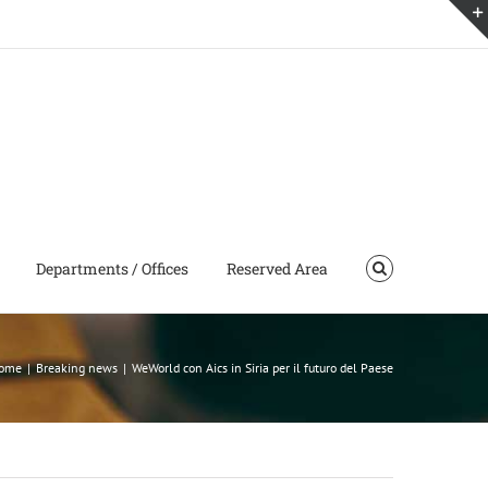
Departments / Offices
Reserved Area
ome
|
Breaking news
|
WeWorld con Aics in Siria per il futuro del Paese