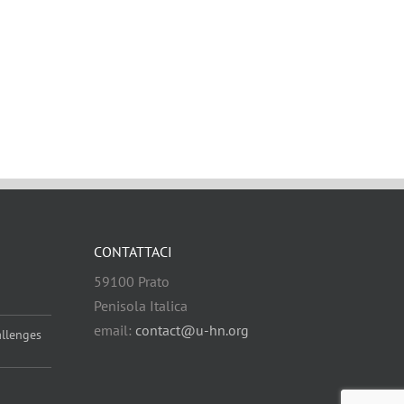
CONTATTACI
59100 Prato
Penisola Italica
email:
contact@u-hn.org
allenges