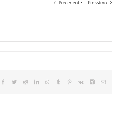
Precedente
Prossimo
Facebook
Twitter
Reddit
LinkedIn
WhatsApp
Tumblr
Pinterest
Vk
Xing
Email