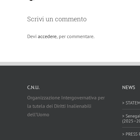
Scrivi un commento
Devi
accedere
, per commentare.
C.N.U.
NEWS
Organizzazione Intergovernativa per
> STATE
la tutela dei Diritti Inalienabili
dell’Uomo
> Senega
(2025–2
> PRESS 