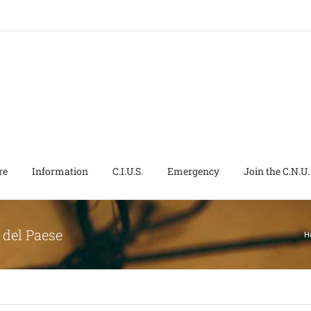
re
Information
C.I.U.S.
Emergency
Join the C.N.U.
 del Paese
H