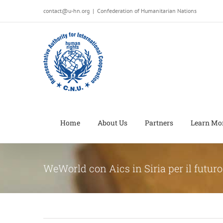
Salta
contact@u-hn.org
|
Confederation of Humanitarian Nations
al
contenuto
Home
About Us
Partners
Learn Mo
WeWorld con Aics in Siria per il futuro