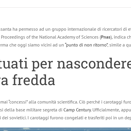
ssanta ha permesso ad un gruppo internazionale di ricercatori di ef
ica Proceedings of the National Academy of Sciences (
Pnas
), indica c
erma che oggi siamo vicini ad un
“punto di non ritorno”
, simile a qu
ttuati per nasconder
ra fredda
mai “concessi” alla comunità scientifica. Ciò perché i carotaggi fur
si della base militare segreta di
Camp Century
. Ufficialmente, appu
i dei sovietici. I carotaggi furono congelati e trasferiti poi in un 