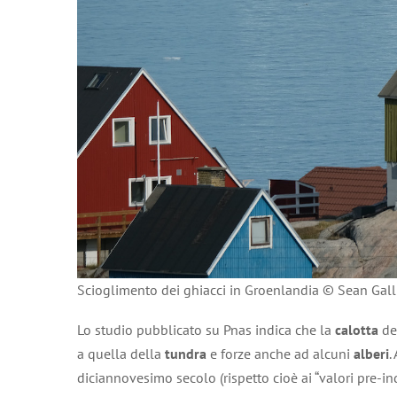
Scioglimento dei ghiacci in Groenlandia © Sean Gal
Lo studio pubblicato su Pnas indica che la
calotta
de
a quella della
tundra
e forze anche ad alcuni
alberi
.
diciannovesimo secolo (rispetto cioè ai “valori pre-indu