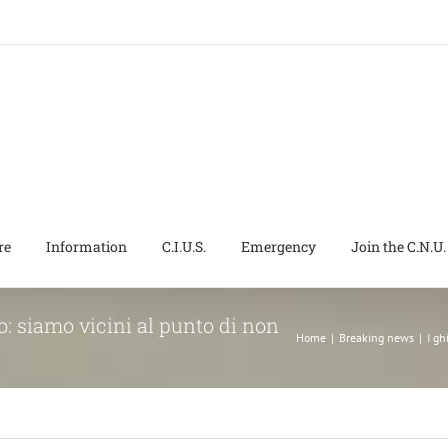
re
Information
C.I.U.S.
Emergency
Join the C.N.U.
: siamo vicini al punto di non
Home
|
Breaking news
|
I gh