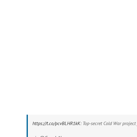
https://t.co/pcvBLHR1kK
: Top-secret Cold War project f