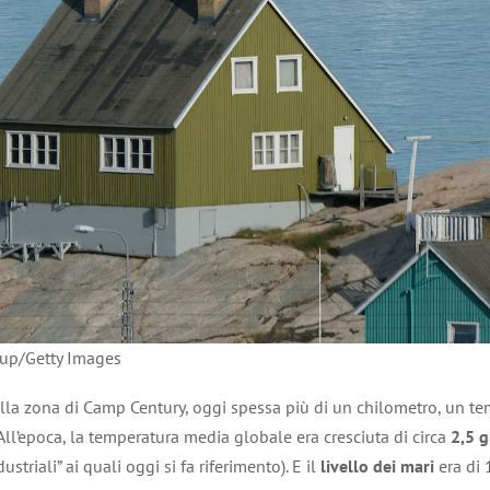
lup/Getty Images
lla zona di Camp Century, oggi spessa più di un chilometro, un 
 All’epoca, la temperatura media globale era cresciuta di circa
2,5 g
striali” ai quali oggi si fa riferimento). E il
livello dei mari
era di 