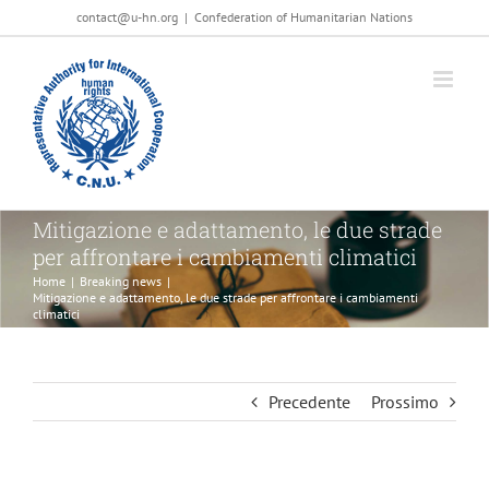
Salta
contact@u-hn.org
|
Confederation of Humanitarian Nations
al
contenuto
Mitigazione e adattamento, le due strade
per affrontare i cambiamenti climatici
Home
|
Breaking news
|
Mitigazione e adattamento, le due strade per affrontare i cambiamenti
climatici
Precedente
Prossimo