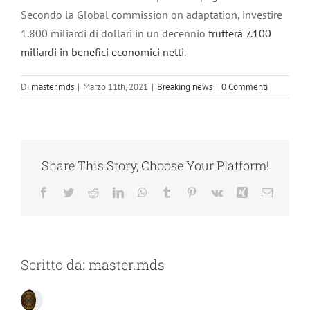
Secondo la Global commission on adaptation, investire
1.800 miliardi di dollari in un decennio
frutterà 7.100
miliardi in benefici economici netti
.
Di
master.mds
|
Marzo 11th, 2021
|
Breaking news
|
0 Commenti
Share This Story, Choose Your Platform!
Facebook
Twitter
Reddit
LinkedIn
WhatsApp
Tumblr
Pinterest
Vk
Xing
Email
Scritto da:
master.mds