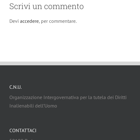
Scrivi un commento
Devi
accedere
, per commentare.
C.N.U.
Organizzazione Intergovernativa per la tutela dei Diritti
Inalienabili dell’Uomo
CONTATTACI