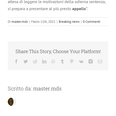
attesa di leggere le motivazioni della odierna sentenza,
si prepara a presentare al più presto
appello
”.
Di
master.mds
|
Marzo 11th, 2021
|
Breaking news
|
0 Commenti
Share This Story, Choose Your Platform!
Facebook
Twitter
Reddit
LinkedIn
WhatsApp
Tumblr
Pinterest
Vk
Xing
Email
Scritto da:
master.mds