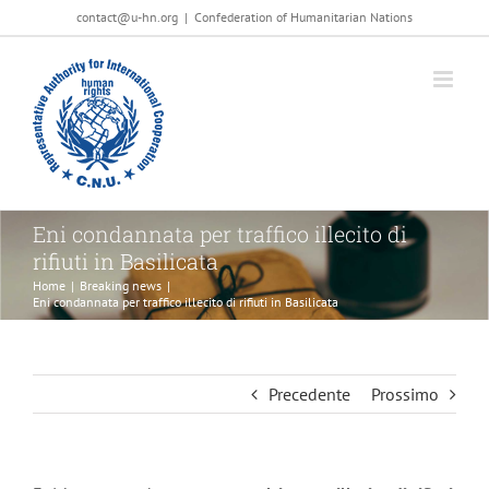
Salta
contact@u-hn.org
|
Confederation of Humanitarian Nations
al
contenuto
Eni condannata per traffico illecito di
rifiuti in Basilicata
Home
|
Breaking news
|
Eni condannata per traffico illecito di rifiuti in Basilicata
Precedente
Prossimo