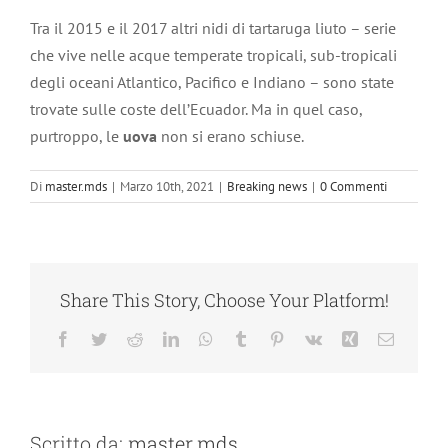
Tra il 2015 e il 2017 altri nidi di tartaruga liuto – serie
che vive nelle acque temperate tropicali, sub-tropicali
degli oceani Atlantico, Pacifico e Indiano – sono state
trovate sulle coste dell’Ecuador. Ma in quel caso,
purtroppo, le
uova
non si erano schiuse.
Di
master.mds
|
Marzo 10th, 2021
|
Breaking news
|
0 Commenti
Share This Story, Choose Your Platform!
Facebook
Twitter
Reddit
LinkedIn
WhatsApp
Tumblr
Pinterest
Vk
Xing
Email
Scritto da:
master.mds