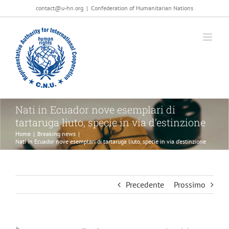
Salta
contact@u-hn.org
|
Confederation of Humanitarian Nations
al
contenuto
Nati in Ecuador nove esemplari di
tartaruga liuto, specie in via d’estinzione
Home
|
Breaking news
|
Nati in Ecuador nove esemplari di tartaruga liuto, specie in via d’estinzione
Precedente
Prossimo