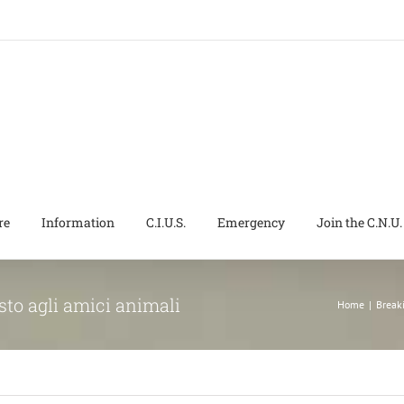
re
Information
C.I.U.S.
Emergency
Join the C.N.U.
osto agli amici animali
Home
|
Break