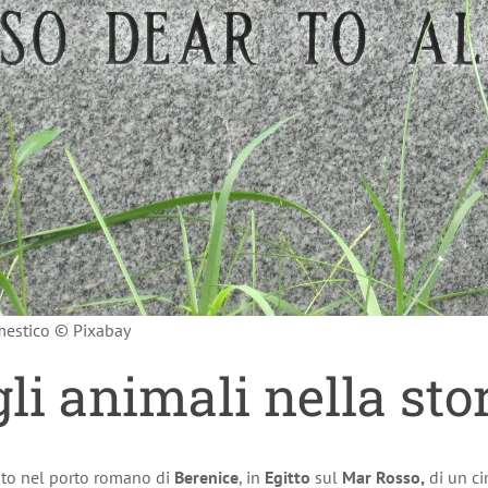
mestico © Pixabay
li animali nella sto
ento nel porto romano di
Berenice
, in
Egitto
sul
Mar Rosso,
di un ci