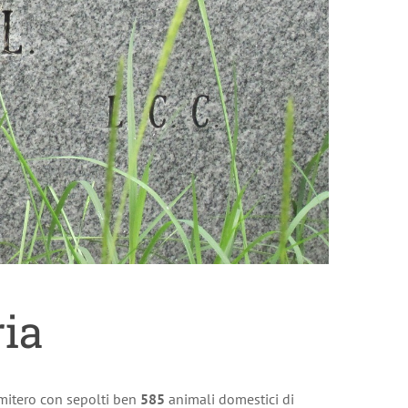
ria
mitero con sepolti ben
585
animali domestici di