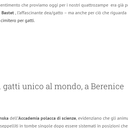
l sentimento che proviamo oggi per i nostri quattrozampe era già pr
o
Bastet
, l’affascinante dea/gatto – ma anche per ciò che riguarda 
o
cimitero per gatti.
i gatti unico al mondo, a Berenice
nska
dell’
Accademia polacca di scienze
, evidenziano che gli anim
seppelliti in tombe singole dopo essere sistemati in posizioni c