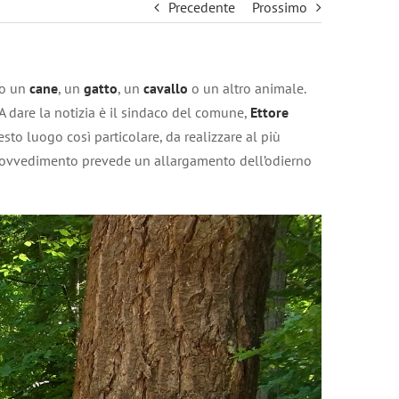
Precedente
Prossimo
so un
cane
, un
gatto
, un
cavallo
o un altro animale.
 A dare la notizia è il sindaco del comune,
Ettore
esto luogo così particolare, da realizzare al più
l provvedimento prevede un allargamento dell’odierno