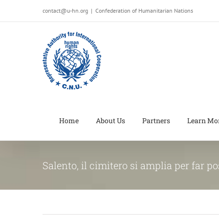
Salta
contact@u-hn.org
|
Confederation of Humanitarian Nations
al
contenuto
Home
About Us
Partners
Learn Mo
Salento, il cimitero si amplia per far p