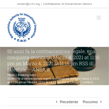
Salta
contact@u-hn.org
|
Confederation of Humanitarian Nations
al
contenuto
50 anni fa la contraccezione legale, una
conquista storicaon Marzo 4, 2021 at 11:16
pm on Marzo 4, 2021 at 11:16 pm RSS di
Lifestyle – ANSA.it
Home
|
Breaking news
|
50 anni fa la contraccezione legale, una conquista storicaon Marzo 4, 2021
at 11:16 pm on Marzo 4, 2021 at 11:16 pm RSS di Lifestyle – ANSA.it
Precedente
Prossimo