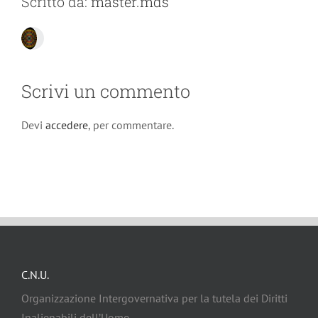
Scritto da:
master.mds
Scrivi un commento
Devi
accedere
, per commentare.
C.N.U.
Organizzazione Intergovernativa per la tutela dei Diritti
Inalienabili dell’Uomo