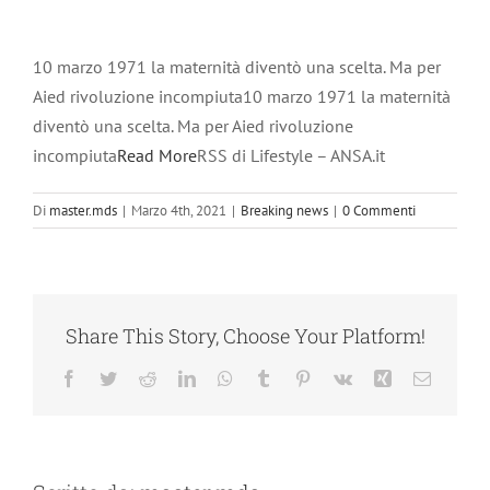
10 marzo 1971 la maternità diventò una scelta. Ma per
Aied rivoluzione incompiuta10 marzo 1971 la maternità
diventò una scelta. Ma per Aied rivoluzione
incompiuta
Read More
RSS di Lifestyle – ANSA.it
Di
master.mds
|
Marzo 4th, 2021
|
Breaking news
|
0 Commenti
Share This Story, Choose Your Platform!
Facebook
Twitter
Reddit
LinkedIn
WhatsApp
Tumblr
Pinterest
Vk
Xing
Email