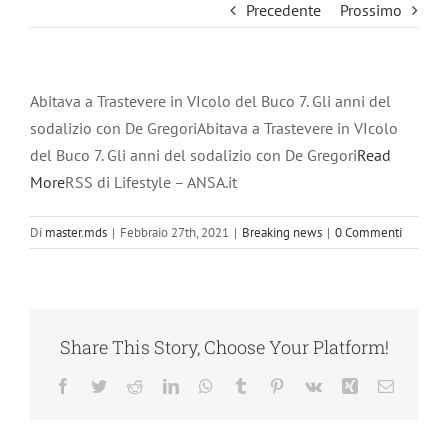
Precedente
Prossimo
Abitava a Trastevere in VIcolo del Buco 7. Gli anni del
sodalizio con De GregoriAbitava a Trastevere in VIcolo
del Buco 7. Gli anni del sodalizio con De Gregori
Read
More
RSS di Lifestyle – ANSA.it
Di
master.mds
|
Febbraio 27th, 2021
|
Breaking news
|
0 Commenti
Share This Story, Choose Your Platform!
Facebook
Twitter
Reddit
LinkedIn
WhatsApp
Tumblr
Pinterest
Vk
Xing
Email