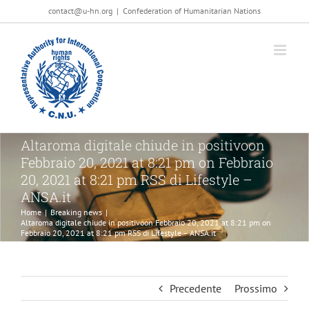
Salta
contact@u-hn.org
|
Confederation of Humanitarian Nations
al
contenuto
Altaroma digitale chiude in positivoon
Febbraio 20, 2021 at 8:21 pm on Febbraio
20, 2021 at 8:21 pm RSS di Lifestyle –
ANSA.it
Home
|
Breaking news
|
Altaroma digitale chiude in positivoon Febbraio 20, 2021 at 8:21 pm on
Febbraio 20, 2021 at 8:21 pm RSS di Lifestyle – ANSA.it
Precedente
Prossimo