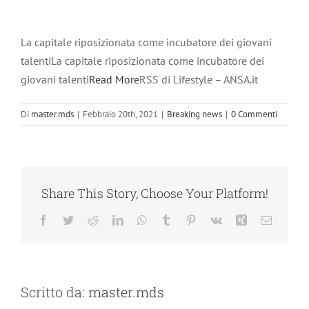
La capitale riposizionata come incubatore dei giovani
talentiLa capitale riposizionata come incubatore dei
giovani talenti
Read More
RSS di Lifestyle – ANSA.it
Di
master.mds
|
Febbraio 20th, 2021
|
Breaking news
|
0 Commenti
Share This Story, Choose Your Platform!
Facebook
Twitter
Reddit
LinkedIn
WhatsApp
Tumblr
Pinterest
Vk
Xing
Email
Scritto da:
master.mds