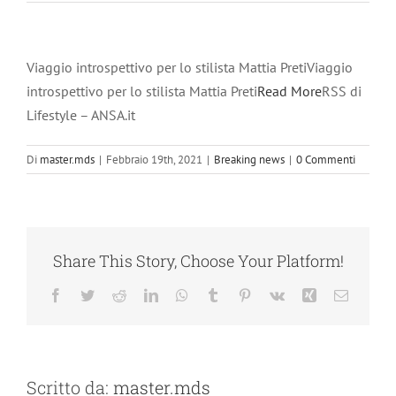
Viaggio introspettivo per lo stilista Mattia PretiViaggio
introspettivo per lo stilista Mattia Preti
Read More
RSS di
Lifestyle – ANSA.it
Di
master.mds
|
Febbraio 19th, 2021
|
Breaking news
|
0 Commenti
Share This Story, Choose Your Platform!
Facebook
Twitter
Reddit
LinkedIn
WhatsApp
Tumblr
Pinterest
Vk
Xing
Email
Scritto da:
master.mds