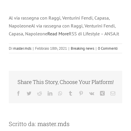
Al via rassegna con Raggi, Venturini Fendi, Capasa,
NapoleoneAl via rassegna con Raggi, Venturini Fendi,
Capasa, Napoleone
Read More
RSS di Lifestyle – ANSA.it
Di
master.mds
|
Febbraio 18th, 2021
|
Breaking news
|
0 Commenti
Share This Story, Choose Your Platform!
Facebook
Twitter
Reddit
LinkedIn
WhatsApp
Tumblr
Pinterest
Vk
Xing
Email
Scritto da:
master.mds