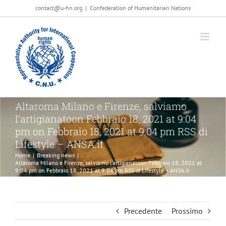
Salta
contact@u-hn.org
|
Confederation of Humanitarian Nations
al
contenuto
Altaroma Milano e Firenze, salviamo
l’artigianatoon Febbraio 18, 2021 at 9:04
pm on Febbraio 18, 2021 at 9:04 pm RSS di
Lifestyle – ANSA.it
Home
|
Breaking news
|
Altaroma Milano e Firenze, salviamo l’artigianatoon Febbraio 18, 2021 at
9:04 pm on Febbraio 18, 2021 at 9:04 pm RSS di Lifestyle – ANSA.it
Precedente
Prossimo