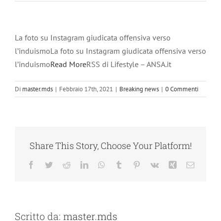
La foto su Instagram giudicata offensiva verso
l’induismoLa foto su Instagram giudicata offensiva verso
l’induismo
Read More
RSS di Lifestyle – ANSA.it
Di
master.mds
|
Febbraio 17th, 2021
|
Breaking news
|
0 Commenti
Share This Story, Choose Your Platform!
Facebook
Twitter
Reddit
LinkedIn
WhatsApp
Tumblr
Pinterest
Vk
Xing
Email
Scritto da:
master.mds