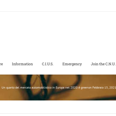
re
Information
C.I.U.S.
Emergency
Join the C.N.U.
|
Un quarto del mercato automobilistico in Europa nel 2020 è greenon Febbraio 15, 2021