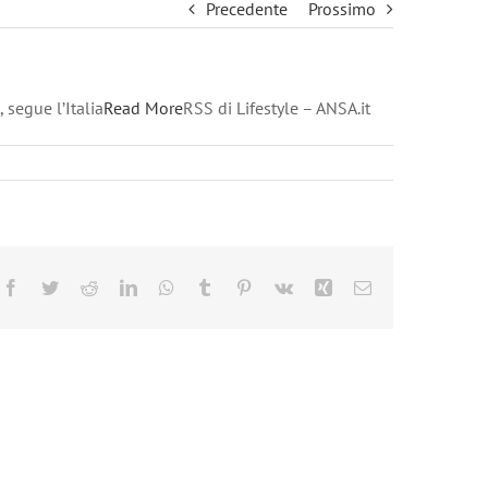
Precedente
Prossimo
 segue l’Italia
Read More
RSS di Lifestyle – ANSA.it
Facebook
Twitter
Reddit
LinkedIn
WhatsApp
Tumblr
Pinterest
Vk
Xing
Email