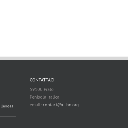
CONTATTACI
59100 Prato
Penisola Italica
email:
contact@u-hn.org
allenges