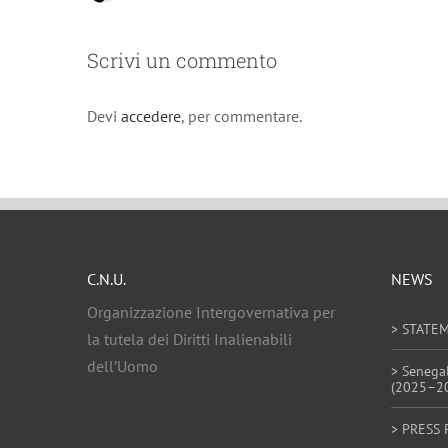
Scrivi un commento
Devi
accedere
, per commentare.
C.N.U.
NEWS
Organizzazione Intergovernativa per
> STATE
la tutela dei Diritti Inalienabili
dell’Uomo
> Senega
(2025–2
> PRESS 