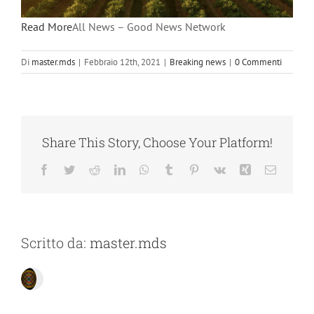
Read More
All News – Good News Network
Di
master.mds
|
Febbraio 12th, 2021
|
Breaking news
|
0 Commenti
Share This Story, Choose Your Platform!
Facebook
Twitter
Reddit
LinkedIn
WhatsApp
Tumblr
Pinterest
Vk
Xing
Email
Scritto da:
master.mds