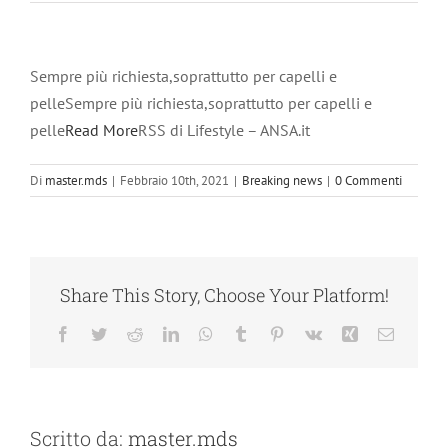
Sempre più richiesta,soprattutto per capelli e
pelleSempre più richiesta,soprattutto per capelli e
pelle
Read More
RSS di Lifestyle – ANSA.it
Di
master.mds
|
Febbraio 10th, 2021
|
Breaking news
|
0 Commenti
Share This Story, Choose Your Platform!
Facebook
Twitter
Reddit
LinkedIn
WhatsApp
Tumblr
Pinterest
Vk
Xing
Email
Scritto da:
master.mds