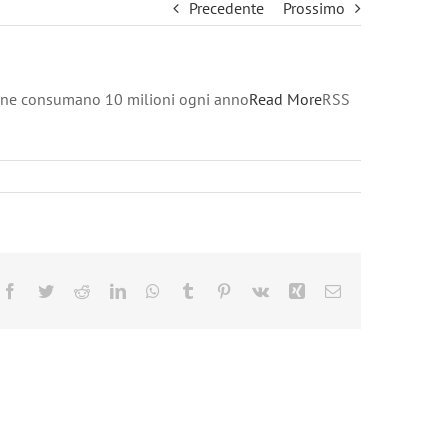
Precedente
Prossimo
se ne consumano 10 milioni ogni anno
Read More
RSS
Facebook
Twitter
Reddit
LinkedIn
WhatsApp
Tumblr
Pinterest
Vk
Xing
Email