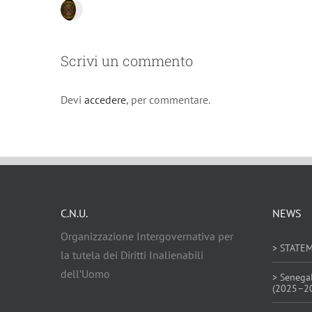
Scrivi un commento
Devi
accedere
, per commentare.
C.N.U.
NEWS
Organizzazione Intergovernativa per
> STATE
la tutela dei Diritti Inalienabili
dell’Uomo
> Senega
(2025–2