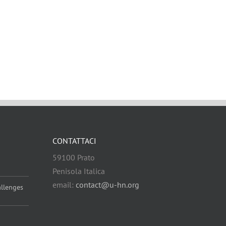
CONTATTACI
59100 Prato
Penisola Italica
email:
contact@u-hn.org
allenges