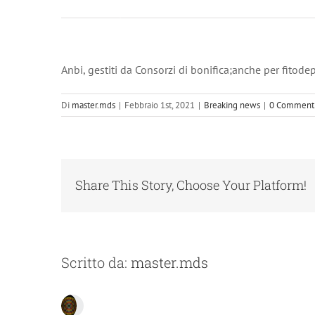
Ambiente&Energia
– ANSA.it
Anbi, gestiti da Consorzi di bonifica;anche per fitod
Di
master.mds
|
Febbraio 1st, 2021
|
Breaking news
|
0 Comment
Share This Story, Choose Your Platform!
Scritto da:
master.mds