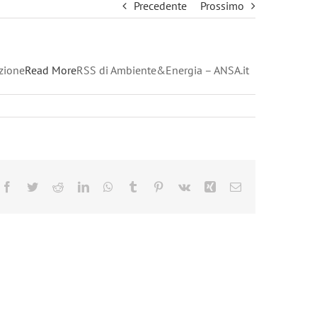
Precedente
Prossimo
azione
Read More
RSS di Ambiente&Energia – ANSA.it
Facebook
Twitter
Reddit
LinkedIn
WhatsApp
Tumblr
Pinterest
Vk
Xing
Email