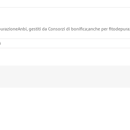
epurazioneAnbi, gestiti da Consorzi di bonifica;anche per fitodepur
i