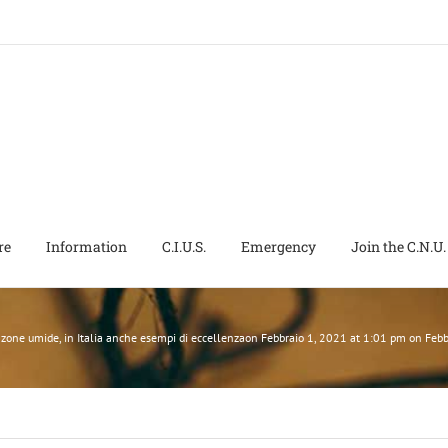
re
Information
C.I.U.S.
Emergency
Join the C.N.U.
 zone umide, in Italia anche esempi di eccellenzaon Febbraio 1, 2021 at 1:01 pm on Fe