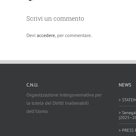
Scrivi un commento
Devi
accedere
, per commentare.
C.N.U.
NEWS
Organizzazione Intergovernativa per
> STATE
la tutela dei Diritti Inalienabili
dell’Uomo
> Senega
(2025–2
> PRESS 